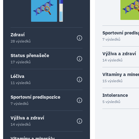
Sportovní predis
Zdraví
7 výsledků
28 výsledků
Výživa a zdraví
Status přenašeče
14 výsledků
17 výsledků
Vitamíny a mine
Léčiva
15 výsledků
11 výsledků
Intolerance
Sportovní predispozice
5 výsledků
7 výsledků
Výživa a zdraví
14 výsledků
Vitamíny a minerály