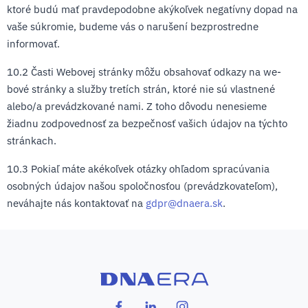
ktoré budú mať pravdepodobne akýkoľvek negatívny dopad na
vaše súkromie, budeme vás o narušení bezprostredne
informovať.
10.2 Časti Webovej stránky môžu ob­sa­ho­vať od­kazy na we­
bové stránky a služby tre­tích strán, ktoré nie sú vlast­nené
alebo/a pre­vádz­ko­vané nami. Z toho dôvodu nenesieme
žiadnu zodpovednosť za bezpečnosť vašich údajov na týchto
stránkach.
10.3 Pokiaľ máte akékoľvek otázky ohľadom spracúvania
osobných údajov našou spoločnosťou (prevádzkovateľom),
neváhajte nás kontaktovať na
gdpr@dnaera.sk
.