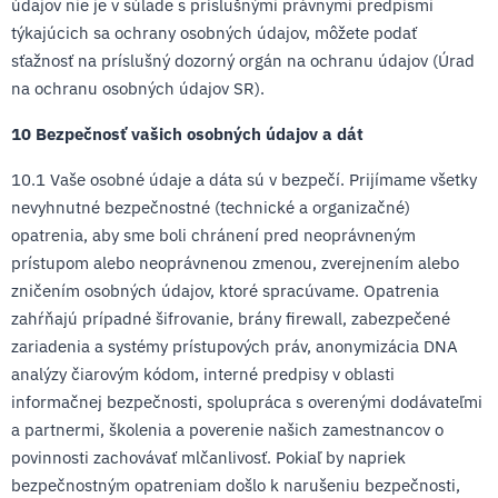
údajov nie je v súlade s príslušnými právnymi predpismi
týkajúcich sa ochrany osobných údajov, môžete podať
sťažnosť na príslušný dozorný orgán na ochranu údajov (Úrad
na ochranu osobných údajov SR).
10 Bezpečnosť vašich osobných údajov a dát
10.1 Vaše osobné údaje a dáta sú v bezpečí. Prijímame všetky
nevyhnutné bezpečnostné (technické a organizačné)
opatrenia, aby sme boli chránení pred neoprávneným
prístupom alebo neoprávnenou zmenou, zverejnením alebo
zničením osobných údajov, ktoré spracúvame. Opatrenia
zahŕňajú prípadné šifrovanie, brány firewall, zabezpečené
zariadenia a systémy prístupových práv, anonymizácia DNA
analýzy čiarovým kódom, interné predpisy v oblasti
informačnej bezpečnosti, spolupráca s overenými dodávateľmi
a partnermi, školenia a poverenie našich zamestnancov o
povinnosti zachovávať mlčanlivosť. Pokiaľ by napriek
bezpečnostným opatreniam došlo k narušeniu bezpečnosti,