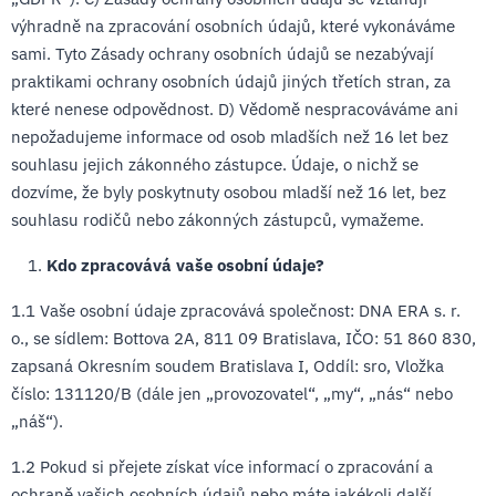
výhradně na zpracování osobních údajů, které vykonáváme
sami. Tyto Zásady ochrany osobních údajů se nezabývají
praktikami ochrany osobních údajů jiných třetích stran, za
které nenese odpovědnost. D) Vědomě nespracováváme ani
nepožadujeme informace od osob mladších než 16 let bez
souhlasu jejich zákonného zástupce. Údaje, o nichž se
dozvíme, že byly poskytnuty osobou mladší než 16 let, bez
souhlasu rodičů nebo zákonných zástupců, vymažeme.
Kdo zpracovává vaše osobní údaje?
1.1 Vaše osobní údaje zpracovává společnost: DNA ERA s. r.
o., se sídlem: Bottova 2A, 811 09 Bratislava, IČO: 51 860 830,
zapsaná Okresním soudem Bratislava I, Oddíl: sro, Vložka
číslo: 131120/B (dále jen „provozovatel“, „my“, „nás“ nebo
„náš“).
1.2 Pokud si přejete získat více informací o zpracování a
ochraně vašich osobních údajů nebo máte jakékoli další