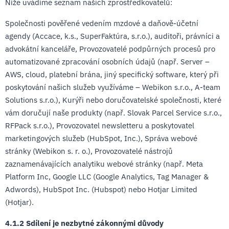
Níže uvádíme seznam našich zprostředkovatelů:
Společnosti pověřené vedením mzdové a daňově-účetní
agendy (Accace, k.s., SuperFaktúra, s.r.o.), auditoři, právníci a
advokátní kanceláře, Provozovatelé podpůrných procesů pro
automatizované zpracování osobních údajů (např. Server –
AWS, cloud, platební brána, jiný specifický software, který při
poskytování našich služeb využíváme – Webikon s.r.o., A-team
Solutions s.r.o.), Kurýři nebo doručovatelské společnosti, které
vám doručují naše produkty (např. Slovak Parcel Service s.r.o.,
RFPack s.r.o.), Provozovatel newsletteru a poskytovatel
marketingových služeb (HubSpot, Inc.), Správa webové
stránky (Webikon s. r. o.), Provozovatelé nástrojů
zaznamenávajících analytiku webové stránky (např. Meta
Platform Inc, Google LLC (Google Analytics, Tag Manager &
Adwords), HubSpot Inc. (Hubspot) nebo Hotjar Limited
(Hotjar).
4.1.2 Sdílení je nezbytné zákonnými důvody