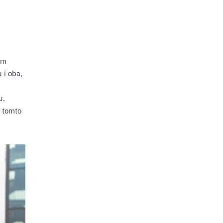
ém
 i oba,
u.
v tomto