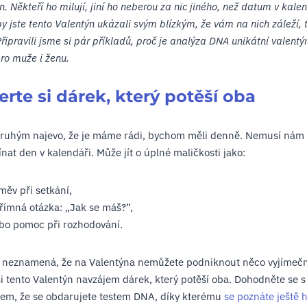
n. Někteří ho milují, jiní ho neberou za nic jiného, než datum v kalen
y jste tento Valentýn ukázali svým blízkým, že vám na nich záleží, 
Připravili jsme si pár příkladů, proč je analýza DNA unikátní valentý
ro muže i ženu.
rte si dárek, který potěší oba
druhým najevo, že je máme rádi, bychom měli denně. Nemusí nám 
nat den v kalendáři. Může jít o úplné maličkosti jako:
měv při setkání,
římná otázka: „Jak se máš?”,
bo pomoc při rozhodování.
k neznamená, že na Valentýna nemůžete podniknout něco vyjímeč
i tento Valentýn navzájem dárek, který potěší oba. Dohodněte se s
em, že se obdarujete testem DNA, díky kterému
se poznáte ještě h