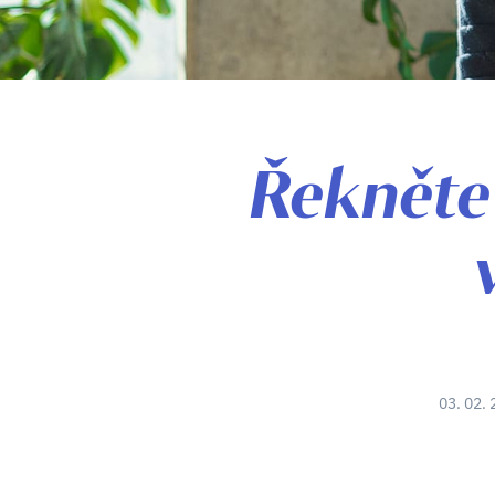
Řekněte
03. 02. 