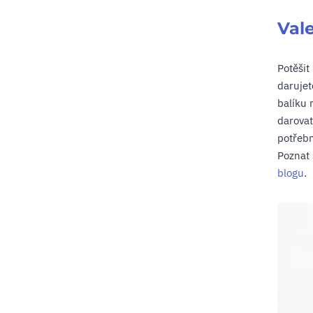
Val
Potěšit
darujet
balíku 
darovat
potřebn
Poznat 
blogu
.