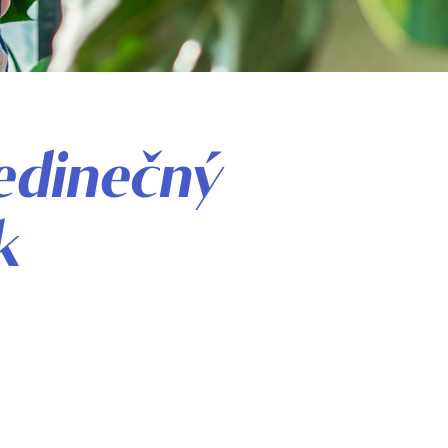
edinečný
k