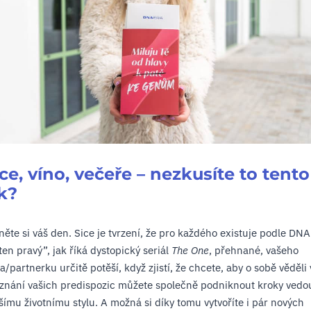
ce, víno, večeře – nezkusíte to tento
ak?
něte si váš den. Sice je tvrzení, že pro každého existuje podle DNA
ten pravý”, jak říká dystopický seriál
The One
, přehnané, vašeho
a/partnerku určitě potěší, když zjistí, že chcete, aby o sobě věděli 
znání vašich predispozic můžete společně podniknout kroky vedo
šímu životnímu stylu. A možná si díky tomu vytvoříte i pár nových