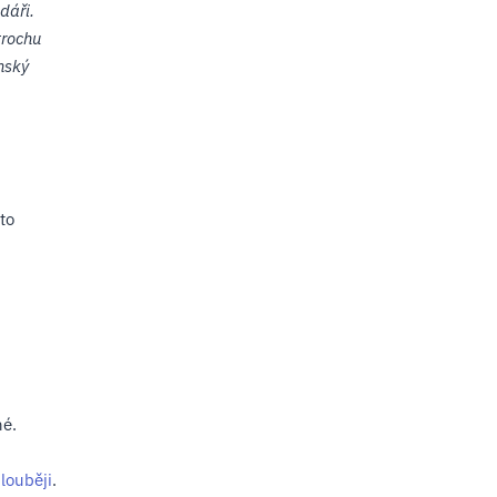
dáři.
trochu
nský
to
né.
louběji
.