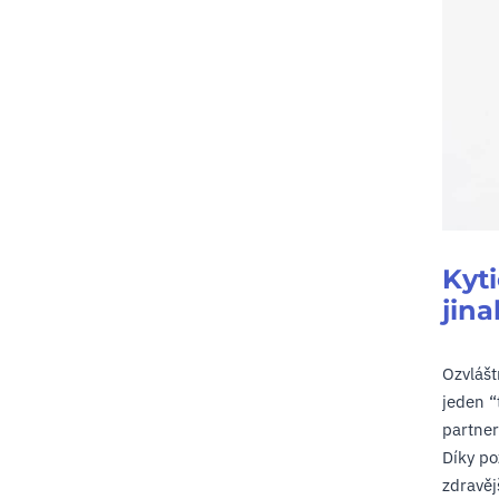
Kyti
jin
Ozvlášt
jeden “
partner
Díky po
zdravěj