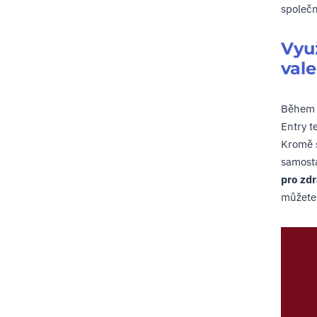
společn
Využ
val
Během t
Entry t
Kromě s
samosta
pro zdr
můžete