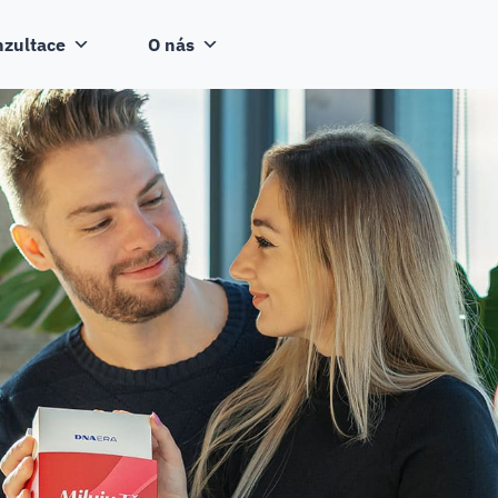
zultace
O nás