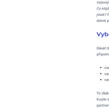
Valentý
Co kdyb
jinak? 
dárek p
Vybe
Dávat 
připomí
ús
up
ne
To vša
Kupte s
partner