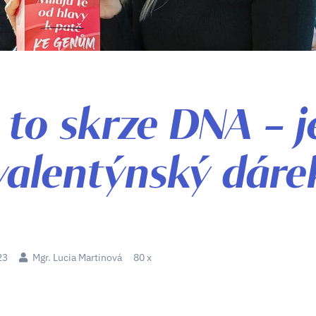
 to skrze DNA – j
valentýnský dáre
23
Mgr. Lucia Martinová
80 x