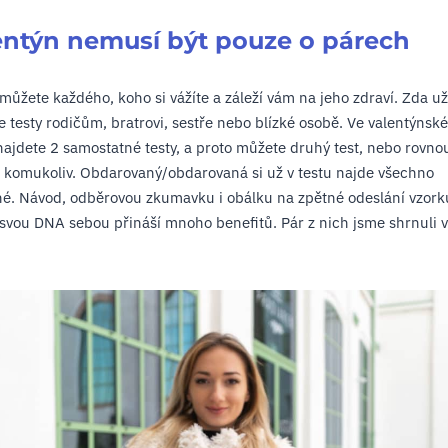
entýn nemusí být pouze o párech
 můžete každého, koho si vážíte a záleží vám na jeho zdraví. Zda už
e testy rodičům, bratrovi, sestře nebo blízké osobě. Ve valentýnsk
najdete 2 samostatné testy, a proto můžete druhý test, nebo rovnou
 komukoliv. Obdarovaný/obdarovaná si už v testu najde všechno
é. Návod, odběrovou zkumavku i obálku na zpětné odeslání vzork
svou DNA sebou přináší mnoho benefitů. Pár z nich jsme shrnuli 