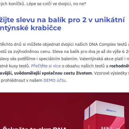
ých koníčků. Lépe se cvičí ve dvojici, no ne?
ijte slevu na balík pro 2 v unikátní
entýnské krabičce
ěchto dnů si můžete objednat dvojici našich DNA Complex testů
estů za zvýhodněnou cenu. Sleva na balík pro dva je až do výše 6 
levy vás potěšíme i speciálním balením. Valentýnská akce platí i 
tné kusy testů.
Přečtěte si více
o obsahu našich testů a
rozhodně
avější, uvědomělejší společnou cestu životem
. Vzorové výsledky 
 prohlédnout v našem
DEMO účtu
.