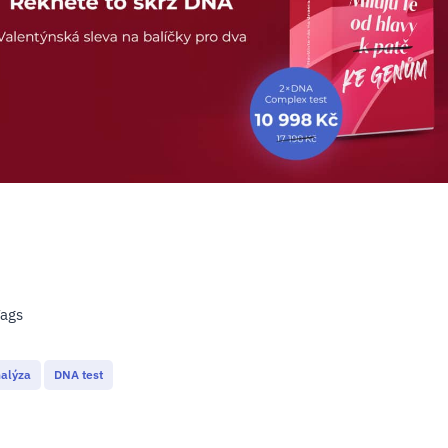
ags
alýza
DNA test