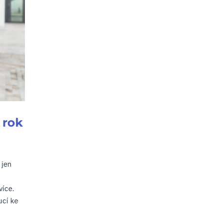
 rok
 jen
více.
ucí ke