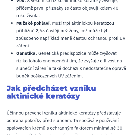
Věk.
S věkem se riziko aktinické keratózy zvyšuje,
přičemž první příznaky se často objevují kolem 40.
roku života.
Mužské pohlaví.
Muži trpí aktinickou keratózou
přibližně 2,6× častěji než ženy, což může být
způsobeno například méně častou ochranou proti UV
záření.
Genetika.
Genetická predispozice může zvyšovat
riziko tohoto onemocnění tím, že zvyšuje citlivost na
sluneční záření a také dochází k nedostatečné opravě
buněk poškozených UV zářením.
Jak předcházet vzniku
aktinické keratózy
Účinnou prevenci vzniku aktinické keratózy představuje
ochrana pokožky před sluncem. Ta spočívá v používání
opalovacích krémů s ochranným faktorem minimálně 30,