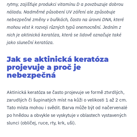
rytmy, zajišťuje produkci vitamínu D a povzbuzuje dobrou
náladu. Nadměrné působení UV záření ale způsobuje
nebezpečné změny v buňkách, často na úrovni DNA, které
mohou vést k rozvoji různých typů onemocnění. Jedním z
nich je aktinická keratóza, která se lidově označuje také
jako sluneční keratóza.
Jak se aktinická keratóza
projevuje a proč je
nebezpečná
Aktinická keratóza se často projevuje ve formě ztvrdlých,
zarudlých či šupinatých míst na kůži o velikosti 1 až 2 cm.
Tato místa mohou i svědit. Barva může být od načervenalé
po hnědou a obvykle se vyskytuje v oblastech vystavených
slunci (obličej, ruce, rty, krk, uši).