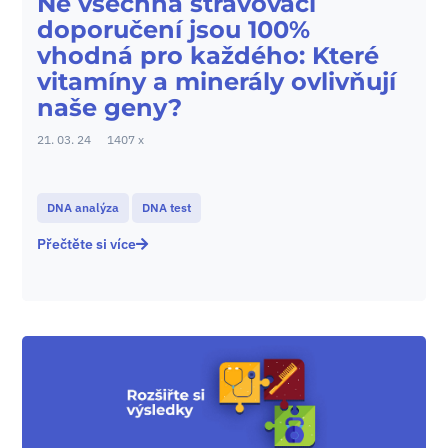
Ne všechna stravovací
doporučení jsou 100%
vhodná pro každého: Které
vitamíny a minerály ovlivňují
naše geny?
21. 03. 24
1407 x
DNA analýza
DNA test
Přečtěte si více