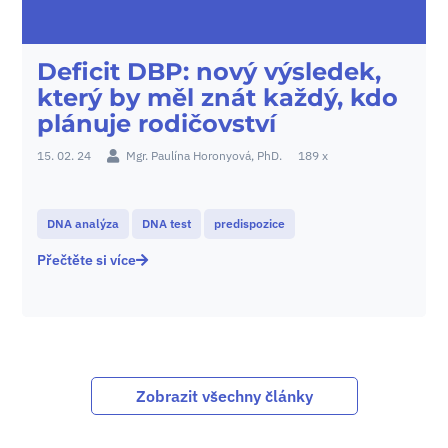
Deficit DBP: nový výsledek,
který by měl znát každý, kdo
plánuje rodičovství
15. 02. 24
Mgr. Paulína Horonyová, PhD.
189 x
DNA analýza
DNA test
predispozice
Přečtěte si více
Zobrazit všechny články