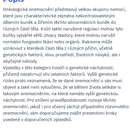
Onkologická onemocnění představují velkou skupinu nemocí,
které jsou charakteristické zejména nekontrolovatelným
dělením buněk a šířením těchto abnormálních buněk do
různých částí těla. Kvůli takto narušené regulaci mohou tyto
buňky vytvářet větší útvary. Nádory, které mohou narušit
normální fungování tkání nebo orgánů. Rakovina může
vzniknout v kterékoli části těla z různých příčin, včetně
genetických faktorů, vlivu prostředí, životních návyků, ale i
obyčejné náhody.
Výsledky v této kategorii hovoří o genetické náchylnosti,
přičemž nezahrnují vliv ostatních faktorů. Vyšší genetické
riziko proto neznamená, že se dané onemocnění u vás musí
objevit a také není vyloučeno, že se během života setkáte is
takovým onemocněním, na které nemáte vyšší genetickou
náchylnost. Pro snížení pravděpodobnosti rozvoje těchto
onemocnění, jakož i pro včasný záchyt případného rozvinutého
onemocnění, vám doporučujeme zvážit preventivní kroky
uvedené v doporučeních výsledků.