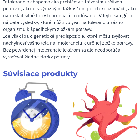
Intolerancie chápeme ako problémy s trávením určitých
potravín, ako aj s výraznými ťažkosťami po ich konzumácii, ako
napríklad silné bolesti brucha, či nadúvanie. V tejto kategórii
nájdete výsledky, ktoré môžu vplývať na toleranciu vášho
organizmu k špecifickým zložkám potravy.
Ide však iba o genetické predispozície, ktoré môžu zvyšovať
náchylnosť vášho tela na intoleranciu k určitej zložke potravy.
Bez potvrdenej intolerancie lekárom sa ale neodporúča
vyraďovať žiadne zložky potravy.
Súvisiace produkty