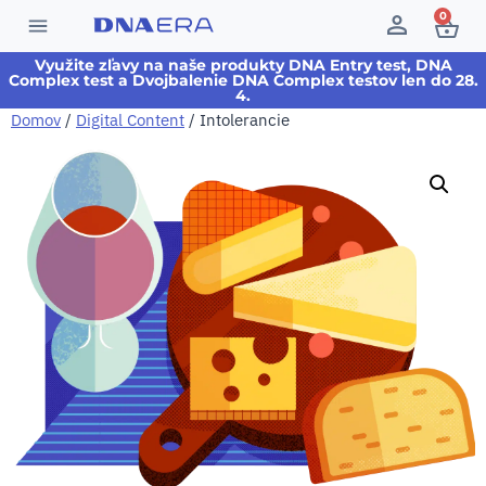
0
Využite zľavy na naše produkty DNA Entry test, DNA
Complex test a Dvojbalenie DNA Complex testov len do 28.
4.
Domov
/
Digital Content
/ Intolerancie