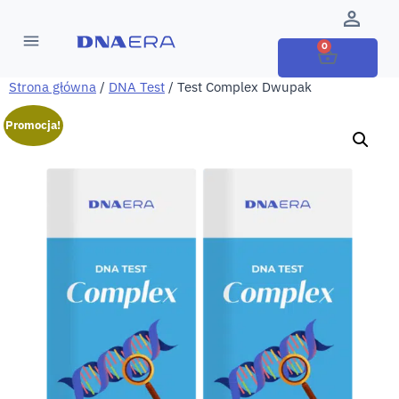
0
Strona główna
/
DNA Test
/ Test Complex Dwupak
Promocja!