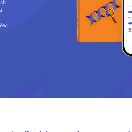
ych
lu
ków,