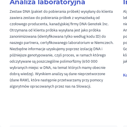
Analiza laboratoryjna
I
Zestaw DNA (pakiet do pobierania próbek) wysyłany do klienta
Al
zawiera zestaw do pobierania próbek z wymazówką od
le
czołowego producenta, kanadyjskiej firmy DNA Genotek Inc.
ni
Otrzymana od klienta próbka wysyłana jest jako próbka
An
zanonimizowana (identyfikowana tylko według kodu ID) do
po
naszego partnera, certyfikowanego laboratorium w Niemczech.
po
Niezbędne informacje uzyskujemy poprzez izolację DNA i
Go
późniejsze genotypowanie, czyli proces, w ramach którego
kl
odczytywane są poszczególne polimorfizmy (650 000
ja
wybranych miejsc w DNA, na temat których mamy obecnie
dobrą wiedzę). Wynikiem analizy są dane nieprzetworzone
K
(dane RAW), które następnie przetwarzamy przy pomocy
algorytmów opracowanych przez nas na Słowacji.