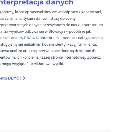
nterpretacja danych
gorytmy, które opracowaliśmy we współpracy z genetykami,
karzami i analitykami danych, służą do oceny
eprzetworzonych danych przesyłanych do nas z laboratorium.
aliza wyników odbywa się w Słowacji i – podobnie jak
dczas analizy DNA w laboratorium – podczas całego procesu
sługujemy się unikalnym kodem identyfikacyjnym klienta.
towa analiza oraz nieprzetworzone dane są dostępne dla
ientów na ich koncie na naszej stronie internetowej. Zobacz,
k mogą wyglądać przykładowe wyniki.
onto DEMO?