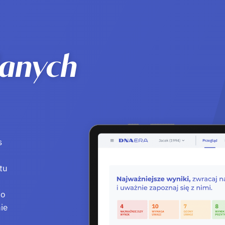
danych
s
tu
do
ie