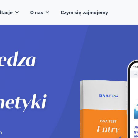
ltacje
O nas
Czym się zajmujemy
edza
netyki
h