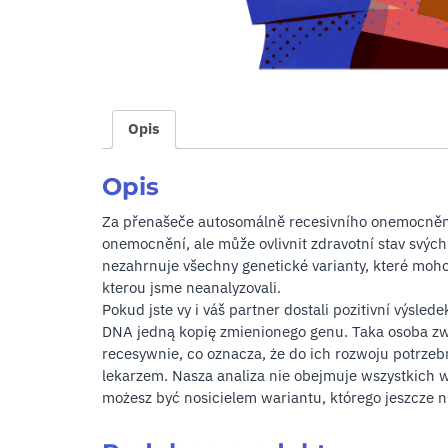
Opis
Opis
Za přenašeče autosomálně recesivního onemocnění
onemocnění, ale může ovlivnit zdravotní stav svýc
nezahrnuje všechny genetické varianty, které moho
kterou jsme neanalyzovali.
Pokud jste vy i váš partner dostali pozitivní výsl
DNA jedną kopię zmienionego genu. Taka osoba zwy
recesywnie, co oznacza, że do ich rozwoju potrzeb
lekarzem. Nasza analiza nie obejmuje wszystkich
możesz być nosicielem wariantu, którego jeszcze n