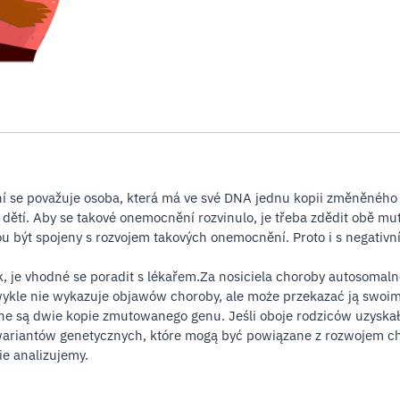
 se považuje osoba, která má ve své DNA jednu kopii změněného g
h dětí. Aby se takové onemocnění rozvinulo, je třeba zdědit obě 
u být spojeny s rozvojem takových onemocnění. Proto i s negativn
edek, je vhodné se poradit s lékařem.Za nosiciela choroby autosom
kle nie wykazuje objawów choroby, ale może przekazać ją swoim dz
ne są dwie kopie zmutowanego genu. Jeśli oboje rodziców uzyskało
 wariantów genetycznych, które mogą być powiązane z rozwojem c
ie analizujemy.