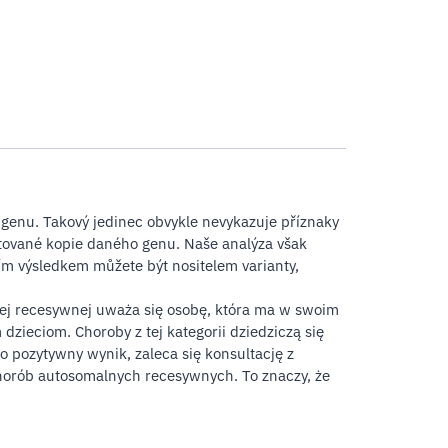
enu. Takový jedinec obvykle nevykazuje příznaky
mutované kopie daného genu. Naše analýza však
ím výsledkem můžete být nositelem varianty,
alnej recesywnej uważa się osobę, która ma w swoim
ieciom. Choroby z tej kategorii dziedziczą się
 pozytywny wynik, zaleca się konsultację z
horób autosomalnych recesywnych. To znaczy, że