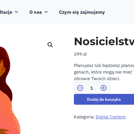
ltacje
O nas
Czym się zajmujemy
Nosicielst
299
zł
Planujesz lub będziesz plano
genach, które mogą nie mieć
zdrowie Twoich dzieci.
Ilość
Dodaj do koszyka
Kategoria:
Digital Content