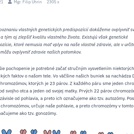
21
Mgr. Filip Uhrin
2305 x
oznaniu vlastných genetických predispozícií dokážeme ovplyvniť s
 a tým aj zlepšiť kvalitu vlastného života. Existujú však genetické
ozície, ktoré nemusia mať vplyv na naše vlastné zdravie, ale v určit
i môžu ovplyvniť zdravie našich potomkov.
šie pochopenie je potrebné začať stručným vysvetlením niektorýc
ckých faktov o našom tele. Vo väčšine našich buniek sa nachádza
chromozómov, ktorých je 23 párov. Z každého páru sme jeden ch
 od svojho otca a jeden od svojej matky. Prvých 22 párov chromoz
závisle od pohlavia, a preto ich označujeme ako tzv. autozómy. Pos
 chromozómov, určuje naše pohlavie, a preto chromozómy v tomto
načujeme ako tzv. gonozómy.