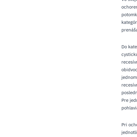
ochoren
potomko
kategór
prenáša
Do kate
cystick
recesív
obidvoc
jednom
recesív
posledn
Pre jed
pohlavi
Pri oc
jednotl