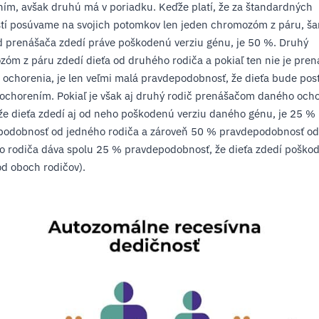
ím, avšak druhú má v poriadku. Keďže platí, že za štandardných
tí posúvame na svojich potomkov len jeden chromozóm z páru, ša
d prenášača zdedí práve poškodenú verziu génu, je 50 %. Druhý
óm z páru zdedí dieťa od druhého rodiča a pokiaľ ten nie je pre
ochorenia, je len veľmi malá pravdepodobnosť, že dieťa bude pos
chorením. Pokiaľ je však aj druhý rodič prenášačom daného ocho
že dieťa zdedí aj od neho poškodenú verziu daného génu, je 25 %
podobnosť od jedného rodiča a zároveň 50 % pravdepodobnosť od
o rodiča dáva spolu 25 % pravdepodobnosť, že dieťa zdedí poško
od oboch rodičov).