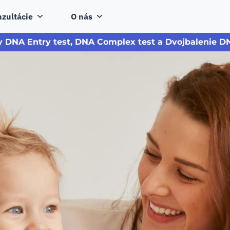
zultácie
O nás
y DNA Entry test, DNA Complex test a Dvojbalenie DN