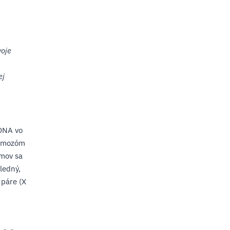
voje
ej
h
 DNA vo
romozóm
ómov sa
ledný,
 páre (X