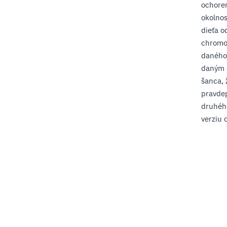
ochoren
okolnos
dieťa o
chromoz
daného 
daným o
šanca, 
pravde
druhéh
verziu 