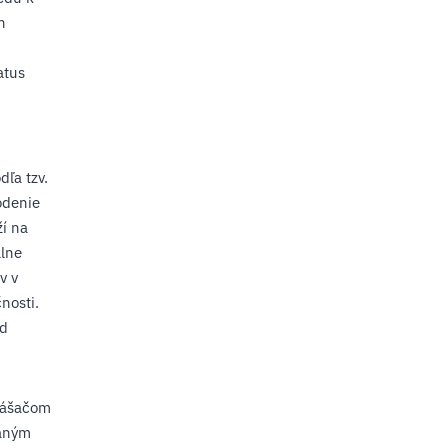
h
atus
dľa tzv.
odenie
ží na
lne
v v
nosti.
od
nášačom
daným