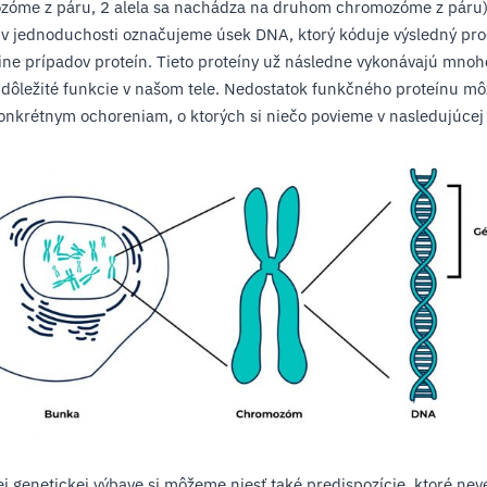
zóme z páru, 2 alela sa nachádza na druhom chromozóme z páru)
v jednoduchosti označujeme úsek DNA, ktorý kóduje výsledný pro
ine prípadov proteín. Tieto proteíny už následne vykonávajú mnohé
 dôležité funkcie v našom tele. Nedostatok funkčného proteínu mô
onkrétnym ochoreniam, o ktorých si niečo povieme v nasledujúcej 
ej genetickej výbave si môžeme niesť také predispozície, ktoré nev