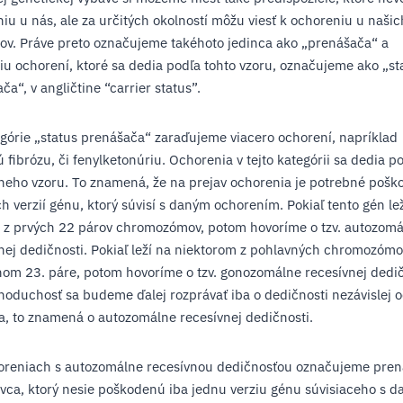
iu u nás, ale za určitých okolností môžu viesť k ochoreniu u našic
v. Práve preto označujeme takéhoto jedinca ako „prenášača“ a
iu ochorení, ktoré sa dedia podľa tohto vzoru, označujeme ako „st
ča“, v angličtine “carrier status”.
górie „status prenášača“ zaraďujeme viacero ochorení, napríklad
ú fibrózu, či fenylketonúriu. Ochorenia v tejto kategórii sa dedia po
neho vzoru. To znamená, že na prejav ochorenia je potrebné pošk
h verzií génu, ktorý súvisí s daným ochorením. Pokiaľ tento gén le
 z prvých 22 párov chromozómov, potom hovoríme o tzv. autozomá
nej dedičnosti. Pokiaľ leží na niektorom z pohlavných chromozómo
om 23. páre, potom hovoríme o tzv. gonozomálne recesívnej dedič
noduchosť sa budeme ďalej rozprávať iba o dedičnosti nezávislej 
a, to znamená o autozomálne recesívnej dedičnosti.
horeniach s autozomálne recesívnou dedičnosťou označujeme pre
ivca, ktorý nesie poškodenú iba jednu verziu génu súvisiaceho s 