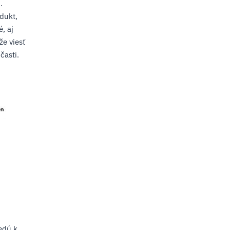
.
dukt,
, aj
že viesť
časti.
edú k