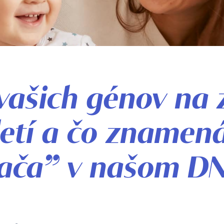
vašich génov na 
detí a čo znamená
ača” v našom DN