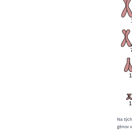
Na tých
génov v