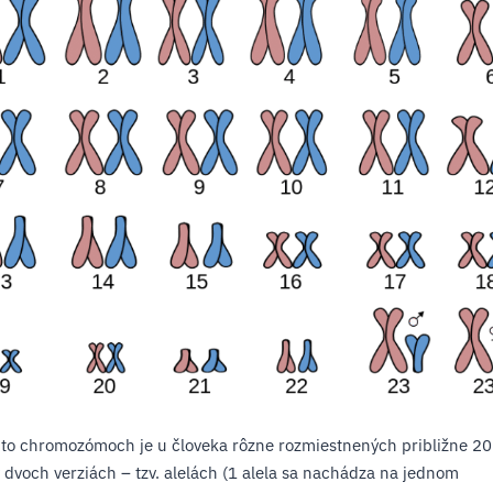
to chromozómoch je u človeka rôzne rozmiestnených približne 2
 dvoch verziách – tzv. alelách (1 alela sa nachádza na jednom