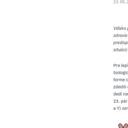
13. 05. 
Vďaka p
zdravie
predisp
situáci
Pre lep
biologi
forme 
zdedili
dedí ne
23. pár
a Y) oz