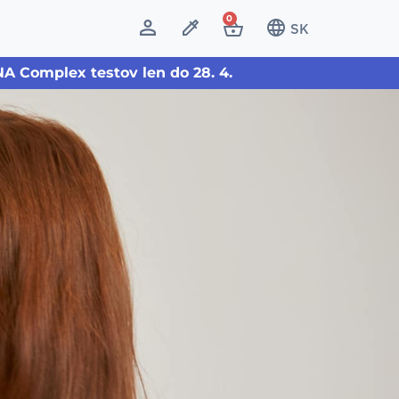
0
SK
A Complex testov len do 28. 4.