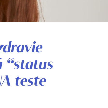
zdravie
 “status
A teste