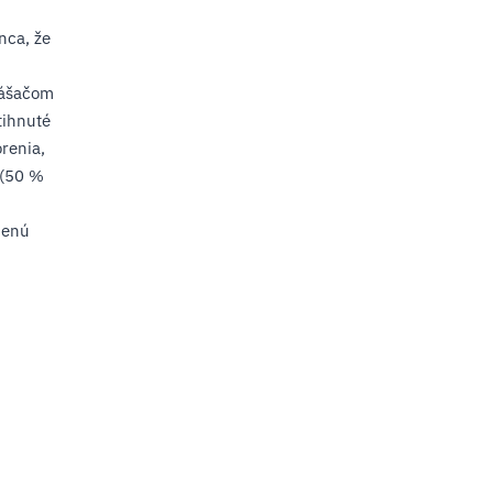
nca, že
nášačom
tihnuté
renia,
 (50 %
denú