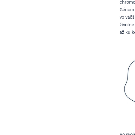
chromo
Génom 
vo väčš
životne
až ku k
Vo svoj