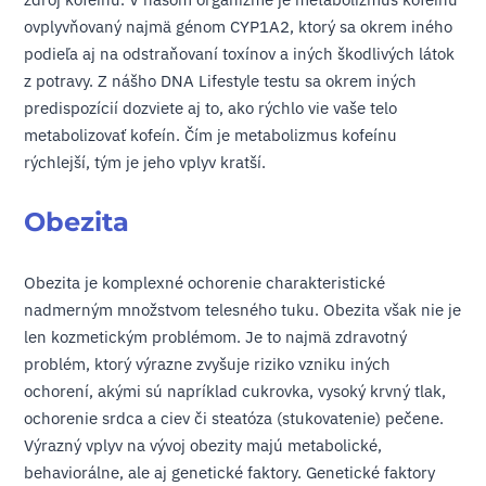
ovplyvňovaný najmä génom CYP1A2, ktorý sa okrem iného
podieľa aj na odstraňovaní toxínov a iných škodlivých látok
z potravy. Z nášho DNA Lifestyle testu sa okrem iných
predispozícií dozviete aj to, ako rýchlo vie vaše telo
metabolizovať kofeín. Čím je metabolizmus kofeínu
rýchlejší, tým je jeho vplyv kratší.
Obezita
Obezita je komplexné ochorenie charakteristické
nadmerným množstvom telesného tuku. Obezita však nie je
len kozmetickým problémom. Je to najmä zdravotný
problém, ktorý výrazne zvyšuje riziko vzniku iných
ochorení, akými sú napríklad cukrovka, vysoký krvný tlak,
ochorenie srdca a ciev či steatóza (stukovatenie) pečene.
Výrazný vplyv na vývoj obezity majú metabolické,
behaviorálne, ale aj genetické faktory. Genetické faktory