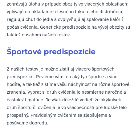
zohrávajú úlohu v prípade obezity vo viacerých oblastiach:
vplývajú na ukladanie telesného tuku a jeho distribúciu,
regulujú chuť do jedla a ovplyvňujú aj spaľovanie kalórií
počas cvičenia. Genetické predispozície na vývoj obezity sú
taktiež obsahom našich testov.
Športové predispozície
Z našich testov je možné zistiť aj viacero športových
predispozícií. Povieme vám, na aký typ športu sa viac
hodíte, a taktiež zistíme vašu náchylnosť na rôzne športové
zranenia. Vybrať si druh cvičenia je nesmierne náročné a
častokrát mätúce. Je však dôležité vedieť, že akýkoľvek
druh športu či cvičenia je vo všeobecnosti pre ľudské telo
prospešný. Pravidelným cvičením sa zlepšujeme a
posúvame dopredu.