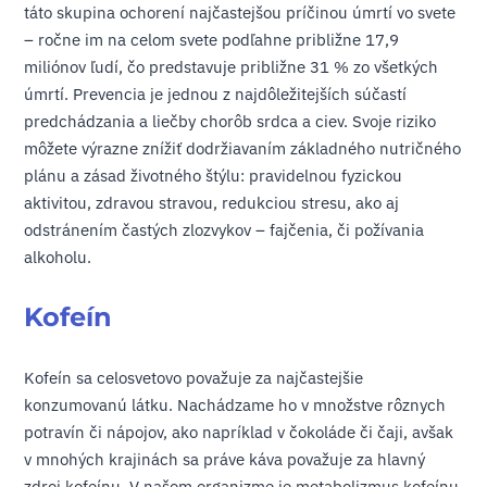
táto skupina ochorení najčastejšou príčinou úmrtí vo svete
– ročne im na celom svete podľahne približne 17,9
miliónov ľudí, čo predstavuje približne 31 % zo všetkých
úmrtí. Prevencia je jednou z najdôležitejších súčastí
predchádzania a liečby chorôb srdca a ciev. Svoje riziko
môžete výrazne znížiť dodržiavaním základného nutričného
plánu a zásad životného štýlu: pravidelnou fyzickou
aktivitou, zdravou stravou, redukciou stresu, ako aj
odstránením častých zlozvykov – fajčenia, či požívania
alkoholu.
Kofeín
Kofeín sa celosvetovo považuje za najčastejšie
konzumovanú látku. Nachádzame ho v množstve rôznych
potravín či nápojov, ako napríklad v čokoláde či čaji, avšak
v mnohých krajinách sa práve káva považuje za hlavný
zdroj kofeínu. V našom organizme je metabolizmus kofeínu