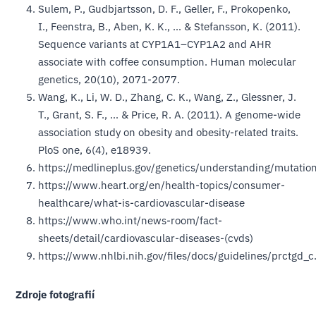
Sulem, P., Gudbjartsson, D. F., Geller, F., Prokopenko,
I., Feenstra, B., Aben, K. K., … & Stefansson, K. (2011).
Sequence variants at CYP1A1–CYP1A2 and AHR
associate with coffee consumption. Human molecular
genetics, 20(10), 2071-2077.
Wang, K., Li, W. D., Zhang, C. K., Wang, Z., Glessner, J.
T., Grant, S. F., … & Price, R. A. (2011). A genome-wide
association study on obesity and obesity-related traits.
PloS one, 6(4), e18939.
https://medlineplus.gov/genetics/understanding/mutatio
https://www.heart.org/en/health-topics/consumer-
healthcare/what-is-cardiovascular-disease
https://www.who.int/news-room/fact-
sheets/detail/cardiovascular-diseases-(cvds)
https://www.nhlbi.nih.gov/files/docs/guidelines/prctgd_c
Zdroje fotografií