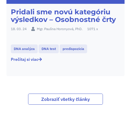
Pridali sme novú kategóriu
výsledkov – Osobnostné črty
18. 03. 24
Mgr. Paulína Horonyová, PhD.
1071 x
DNA analýza
DNA test
predispozicia
Prečítaj si viac
Zobraziť všetky články