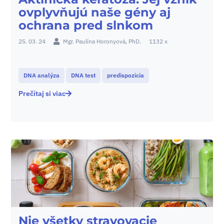
ovplyvňujú naše gény aj
ochrana pred slnkom
25. 03. 24
Mgr. Paulína Horonyová, PhD.
1132 x
DNA analýza
DNA test
predispozicia
Prečítaj si viac
Nie všetky stravovacie