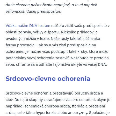
daná choroba počas života neprejaví, a to aj napriek
prítomnosti danej predispozície.
Vďaka našim DNA testom
môžete zistiť vaše predispozície v
oblasti zdravia, výživy a športu. Niekoľko príkladov je
uvedených nižšie v texte. Naše testy taktiež slúžia ako
forma prevencie – ak sa u vás zistí predispozícia na
ochorenie, je možné včas podstúpiť také kroky, ktoré môžu
potenciálny vývoj ochorenia zastaviť. Nezabúdajte preto na
seba, chráňte sa a odhaľte tajomstvá ukryté vo vašej DNA.
Srdcovo-cievne ochorenia
Srdcovo-cievne ochorenia predstavujú poruchy srdca a
ciev. Do tejto skupiny zaraďujeme viacero ochorení, akým je
napríklad ischemická choroba srdca, fibrilácia predsiení
srdca, arteriálna hypertenzia alebo aneuryzmy. Spoločne je