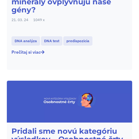
minerály ovplyvňujú naše
gény?
21. 03. 24
1049 x
DNA analýza
DNA test
predispozicia
Prečítaj si viac
Pridali sme novú kategóriu