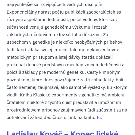
najrýchlejšie sa rozvíjajúcich vedných disciplín.
Exponenciálny nárast počtu publikácií zaoberajúcich sa
rôznymi aspektami dedičnosti, počet vedcov, ktorí sa v
súčasnosti venujú genetickému výskumu i rozsah
základných učebných textov sú toho dôkazom. Za
úspechom v genetike je niekoľko neobyčajných príbehov
ľudí, ktorí vďaka svojej intuícii, talentu, nekonvenčným
metodickým prístupom a istej dávky šťastia dokázali
prekonať dobové predstavy o mechanizmoch dedičnosti a
položili základy pre modernú genetiku. Cesty k mnohým
poznatkom, ktoré dnes považujeme za triviálne fakty, boli
často nemenej zaujímavé, ako samotné výsledky, ku ktorým
viedli. Kniha Klasické experimenty v genetike má ambíciu
čitateľom niektoré z týchto ciest predstaviť a umožniť im
prostredníctvom príbehov zaujímavých ľudí zúčastniť sa na
odhaľovaní záhad dedičnosti. Link na knihu
tu
.
Ladislav Kováč – Konec lidské