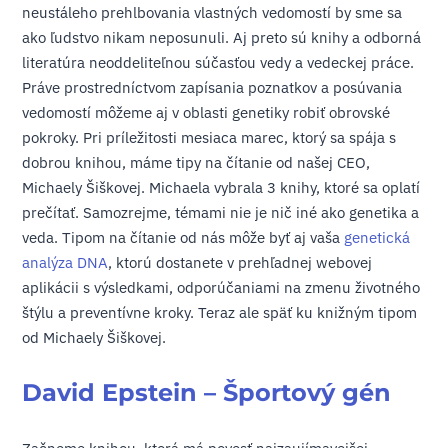
neustáleho prehlbovania vlastných vedomostí by sme sa
ako ľudstvo nikam neposunuli. Aj preto sú knihy a odborná
literatúra neoddeliteľnou súčasťou vedy a vedeckej práce.
Práve prostredníctvom zapísania poznatkov a posúvania
vedomostí môžeme aj v oblasti genetiky robiť obrovské
pokroky. Pri príležitosti mesiaca marec, ktorý sa spája s
dobrou knihou, máme tipy na čítanie od našej CEO,
Michaely Šiškovej. Michaela vybrala 3 knihy, ktoré sa oplatí
prečítať. Samozrejme, témami nie je nič iné ako genetika a
veda. Tipom na čítanie od nás môže byť aj vaša
genetická
analýza DNA
, ktorú dostanete v prehľadnej webovej
aplikácii s výsledkami, odporúčaniami na zmenu životného
štýlu a preventívne kroky. Teraz ale späť ku knižným tipom
od Michaely Šiškovej.
David Epstein – Športový gén