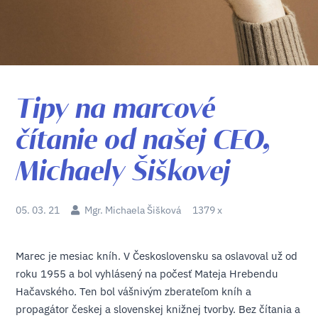
Tipy na marcové
čítanie od našej CEO,
Michaely Šiškovej
05. 03. 21
Mgr. Michaela Šišková
1379 x
Marec je mesiac kníh. V Československu sa oslavoval už od
roku 1955 a bol vyhlásený na počesť Mateja Hrebendu
Hačavského. Ten bol vášnivým zberateľom kníh a
propagátor českej a slovenskej knižnej tvorby. Bez čítania a