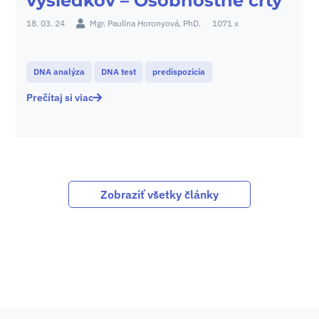
výsledkov – Osobnostné črty
18. 03. 24
Mgr. Paulína Horonyová, PhD.
1071 x
DNA analýza
DNA test
predispozicia
Prečítaj si viac
Zobraziť všetky články