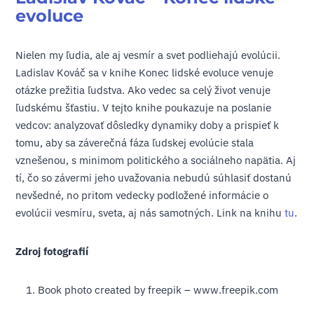
evoluce
Nielen my ľudia, ale aj vesmír a svet podliehajú evolúcii.
Ladislav Kováč sa v knihe Konec lidské evoluce venuje
otázke prežitia ľudstva. Ako vedec sa celý život venuje
ľudskému šťastiu. V tejto knihe poukazuje na poslanie
vedcov: analyzovať dôsledky dynamiky doby a prispieť k
tomu, aby sa záverečná fáza ľudskej evolúcie stala
vznešenou, s minimom politického a sociálneho napätia. Aj
tí, čo so závermi jeho uvažovania nebudú súhlasiť dostanú
nevšedné, no pritom vedecky podložené informácie o
evolúcii vesmíru, sveta, aj nás samotných. Link na knihu
tu
.
Zdroj fotografií
Book photo created by freepik – www.freepik.com