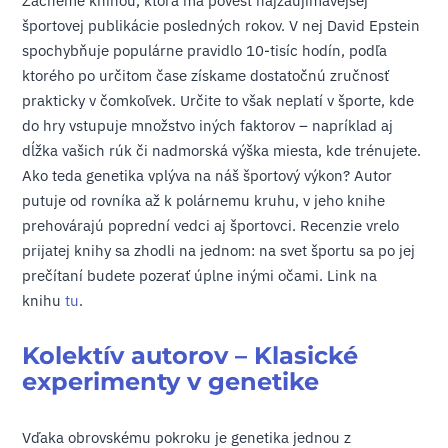
Začneme knihou, ktorá má povesť najzaujímavejšej
športovej publikácie posledných rokov. V nej David Epstein
spochybňuje populárne pravidlo 10-tisíc hodín, podľa
ktorého po určitom čase získame dostatočnú zručnosť
prakticky v čomkoľvek. Určite to však neplatí v športe, kde
do hry vstupuje množstvo iných faktorov – napríklad aj
dĺžka vašich rúk či nadmorská výška miesta, kde trénujete.
Ako teda genetika vplýva na náš športový výkon? Autor
putuje od rovníka až k polárnemu kruhu, v jeho knihe
prehovárajú poprední vedci aj športovci. Recenzie vrelo
prijatej knihy sa zhodli na jednom: na svet športu sa po jej
prečítaní budete pozerať úplne inými očami. Link na
knihu
tu
.
Kolektív autorov – Klasické
experimenty v genetike
Vďaka obrovskému pokroku je genetika jednou z