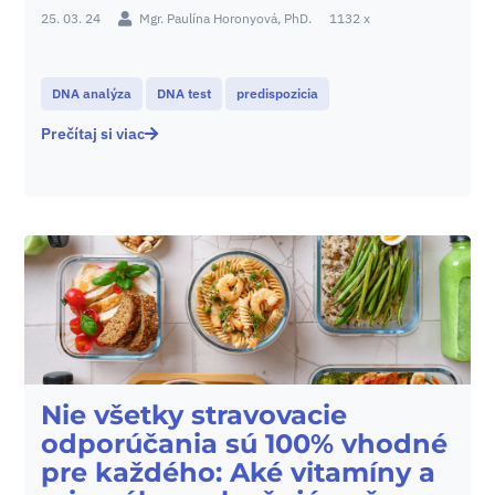
25. 03. 24
Mgr. Paulína Horonyová, PhD.
1132 x
DNA analýza
DNA test
predispozicia
Prečítaj si viac
Nie všetky stravovacie
odporúčania sú 100% vhodné
pre každého: Aké vitamíny a