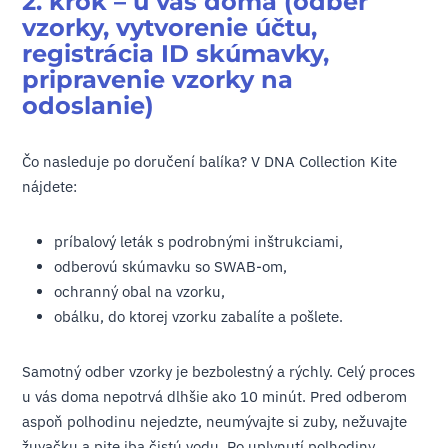
2. krok – u vás doma (odber
vzorky, vytvorenie účtu,
registrácia ID skúmavky,
pripravenie vzorky na
odoslanie)
Čo nasleduje po doručení balíka? V DNA Collection Kite
nájdete:
príbalový leták s podrobnými inštrukciami,
odberovú skúmavku so SWAB-om,
ochranný obal na vzorku,
obálku, do ktorej vzorku zabalíte a pošlete.
Samotný odber vzorky je bezbolestný a rýchly. Celý proces
u vás doma nepotrvá dlhšie ako 10 minút. Pred odberom
aspoň polhodinu nejedzte, neumývajte si zuby, nežuvajte
žuvačku a pite iba čistú vodu. Po uplynutí polhodiny