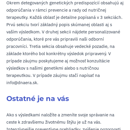
Okrem detegovaných genetických predispozícií obsahujú aj
odporúčania v rámci prevencie a rady od nutričnej
terapeutky. Každá oblasť je detailne popísaná v 3 sekciách.
Prvú sekciu tvorí základný popis skúmanej oblasti aj s
vaším výsledkom. V druhej sekcii nájdete personalizované
odporúčania, ktoré pre vás pripravili naši odborní
pracovníci. Tretia sekcia obsahuje vedecké pozadie, na
základe ktorého bol konkrétny výsledok pripravený. V
prípade záujmu poskytujeme aj možnosť konzultácie
výsledkov s našimi genetikmi alebo s nutričnou
terapeutkou. V prípade záujmu stačí napísať na
info@dnaera.sk
.
Ostatné je na vás
Ako s výsledkami naložíte a zmeníte svoje správanie na
ceste k zdravšiemu životnému štýlu je už na vás.
Intenzívnejšie preventívne prehliadky, zvýšenie pozornosti