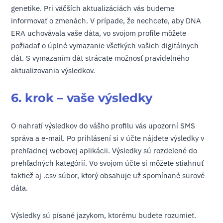
genetike. Pri väčších aktualizáciách vás budeme
informovať o zmenách. V prípade, že nechcete, aby DNA
ERA uchovávala vaše dáta, vo svojom profile môžete
požiadať o úplné vymazanie všetkých vašich digitálnych
dát. S vymazaním dát strácate možnosť pravidelného
aktualizovania výsledkov.
6. krok – vaše výsledky
O nahratí výsledkov do vášho profilu vás upozorní SMS
správa a e-mail. Po prihlásení si v účte nájdete výsledky v
prehľadnej webovej aplikácii. Výsledky sú rozdelené do
prehľadných kategórií. Vo svojom účte si môžete stiahnuť
taktiež aj .csv súbor, ktorý obsahuje už spomínané surové
dáta.
Výsledky sú písané jazykom, ktorému budete rozumieť.