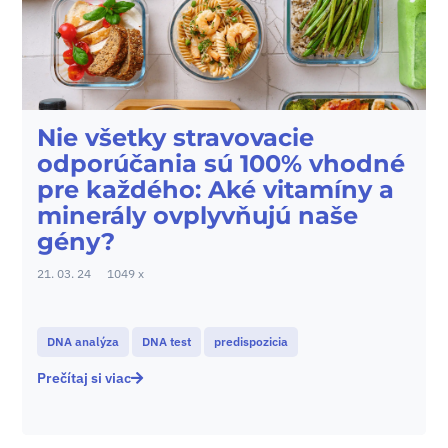
Nie všetky stravovacie
odporúčania sú 100% vhodné
pre každého: Aké vitamíny a
minerály ovplyvňujú naše
gény?
21. 03. 24
1049 x
DNA analýza
DNA test
predispozicia
Prečítaj si viac