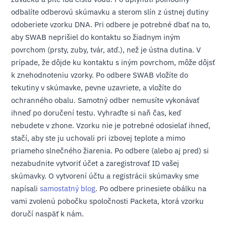
odbalíte odberovú skúmavku a sterom slín z ústnej dutiny
odoberiete vzorku DNA. Pri odbere je potrebné dbať na to,
aby SWAB neprišiel do kontaktu so žiadnym iným
povrchom (prsty, zuby, tvár, atď.), než je ústna dutina. V
prípade, že dôjde ku kontaktu s iným povrchom, môže dôjsť
k znehodnoteniu vzorky. Po odbere SWAB vložíte do
tekutiny v skúmavke, pevne uzavriete, a vložíte do
ochranného obalu. Samotný odber nemusíte vykonávať
ihneď po doručení testu. Vyhraďte si naň čas, keď
nebudete v zhone. Vzorku nie je potrebné odosielať ihneď,
stačí, aby ste ju uchovali pri izbovej teplote a mimo
priameho slnečného žiarenia. Po odbere (alebo aj pred) si
nezabudnite vytvoriť účet a zaregistrovať ID vašej
skúmavky. O vytvorení účtu a registrácii skúmavky sme
napísali
samostatný blog
. Po odbere prinesiete obálku na
vami zvolenú pobočku spoločnosti Packeta, ktorá vzorku
doručí naspäť k nám.