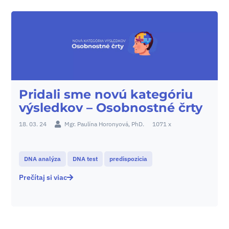
Pridali sme novú kategóriu
výsledkov – Osobnostné črty
18. 03. 24
Mgr. Paulína Horonyová, PhD.
1071 x
DNA analýza
DNA test
predispozicia
Prečítaj si viac