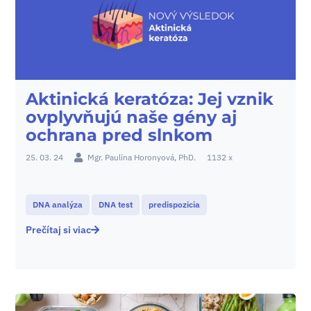
Aktinická keratóza: Jej vznik
ovplyvňujú naše gény aj
ochrana pred slnkom
25. 03. 24
Mgr. Paulína Horonyová, PhD.
1132 x
DNA analýza
DNA test
predispozicia
Prečítaj si viac