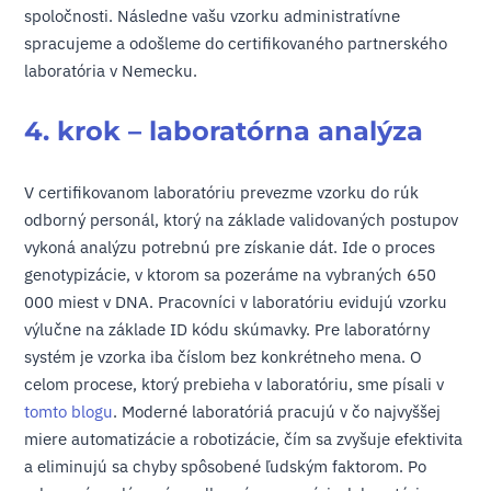
spoločnosti. Následne vašu vzorku administratívne
spracujeme a odošleme do certifikovaného partnerského
laboratória v Nemecku.
4. krok – laboratórna analýza
V certifikovanom laboratóriu prevezme vzorku do rúk
odborný personál, ktorý na základe validovaných postupov
vykoná analýzu potrebnú pre získanie dát. Ide o proces
genotypizácie, v ktorom sa pozeráme na vybraných 650
000 miest v DNA. Pracovníci v laboratóriu evidujú vzorku
výlučne na základe ID kódu skúmavky. Pre laboratórny
systém je vzorka iba číslom bez konkrétneho mena. O
celom procese, ktorý prebieha v laboratóriu, sme písali v
tomto blogu
. Moderné laboratóriá pracujú v čo najvyššej
miere automatizácie a robotizácie, čím sa zvyšuje efektivita
a eliminujú sa chyby spôsobené ľudským faktorom. Po