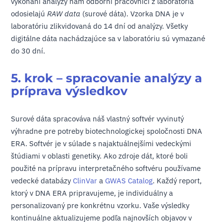
vykonaní analýzy nám odborní pracovníci z laboratória
odosielajú
RAW data
(surové dáta). Vzorka DNA je v
laboratóriu zlikvidovaná do 14 dní od analýzy. Všetky
digitálne dáta nachádzajúce sa v laboratóriu sú vymazané
do 30 dní.
5. krok – spracovanie analýzy a
príprava výsledkov
Surové dáta spracováva náš vlastný softvér vyvinutý
výhradne pre potreby biotechnologickej spoločnosti DNA
ERA. Softvér je v súlade s najaktuálnejšími vedeckými
štúdiami v oblasti genetiky. Ako zdroje dát, ktoré boli
použité na prípravu interpretačného softvéru používame
vedecké databázy
ClinVar
a
GWAS Catalog
. Každý report,
ktorý v DNA ERA pripravujeme, je individuálny a
personalizovaný pre konkrétnu vzorku. Vaše výsledky
kontinuálne aktualizujeme podľa najnovších objavov v