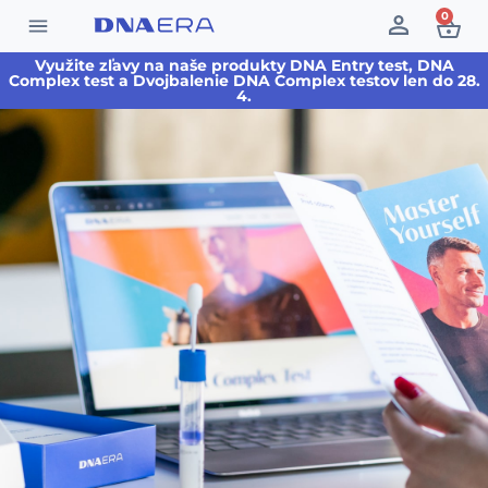
0
Využite zľavy na naše produkty DNA Entry test, DNA
Complex test a Dvojbalenie DNA Complex testov len do 28.
4.