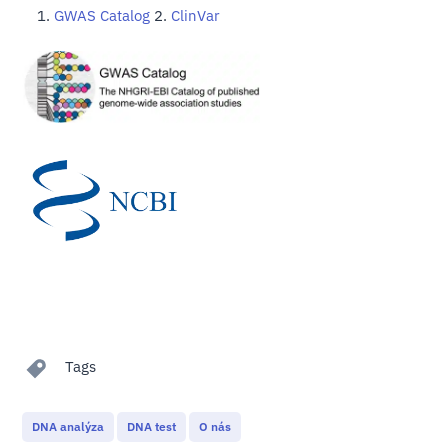
GWAS Catalog
2.
ClinVar
Tags
DNA analýza
DNA test
O nás