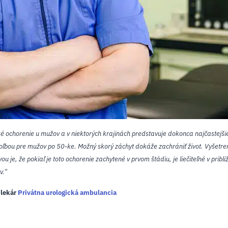
cké ochorenie u mužov a v niektorých krajinách predstavuje dokonca najčastej
voľbou pre mužov po 50-ke. Možný skorý záchyt dokáže zachrániť život. Vyšetre
 je, že pokiaľ je toto ochorenie zachytené v prvom štádiu, je liečiteľné v prib
v.“
 lekár
Privátna urologická ambulancia