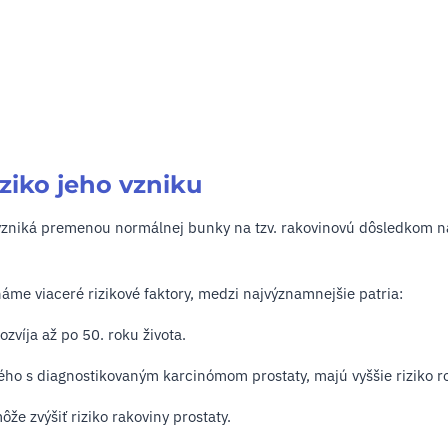
iziko jeho vzniku
 vzniká premenou normálnej bunky na tzv. rakovinovú dôsledkom n
náme viaceré rizikové faktory, medzi najvýznamnejšie patria:
ozvíja až po 50. roku života.
ného s diagnostikovaným karcinómom prostaty, majú vyššie riziko r
ôže zvýšiť riziko rakoviny prostaty.