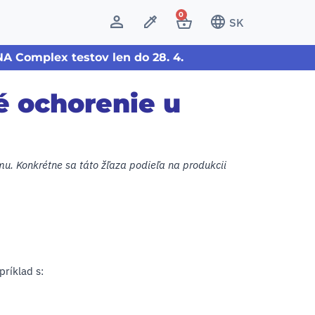
0
SK
A Complex testov len do 28. 4.
é ochorenie u
u. Konkrétne sa táto žľaza podieľa na produkcii
príklad s: