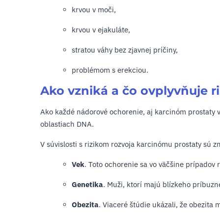
krvou v moči,
krvou v ejakuláte,
stratou váhy bez zjavnej príčiny,
problémom s erekciou.
Ako vzniká a čo ovplyvňuje r
Ako každé nádorové ochorenie, aj karcinóm prostaty
oblastiach DNA.
V súvislosti s rizikom rozvoja karcinómu prostaty sú z
Vek
. Toto ochorenie sa vo väčšine prípadov r
Genetika
. Muži, ktorí majú blízkeho príbuz
Obezita
. Viaceré štúdie ukázali, že obezita m