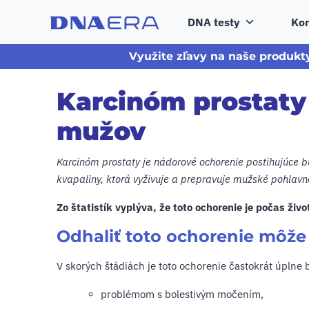
DNA testy
Kon
Využite zľavy na naše produkt
Karcinóm prostaty 
mužov
Karcinóm prostaty je nádorové ochorenie postihujúce b
kvapaliny, ktorá vyživuje a prepravuje mužské pohlavn
Zo štatistík vyplýva, že toto ochorenie je počas ži
Odhaliť toto ochorenie môže
V skorých štádiách je toto ochorenie častokrát úplne 
problémom s bolestivým močením,