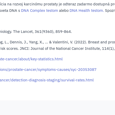
ícia na rozvoj karcinómu prostaty je odteraz zadarmo dostupná pr
 sveta DNA s
DNA Complex testom
alebo
DNA Health testom.
Spozna
miology. The Lancet, 361(9360), 859-864.
uffog, L., Dennis, J., Yang, X., … & Valentini, V. (2022). Breast an
risk scores. JNCI: Journal of the National Cancer Institute, 114(1)
te-cancer/about/key-statistics.html
itions/prostate-cancer/symptoms-causes/syc-20353087
ncer/detection-diagnosis-staging/survival-rates.html