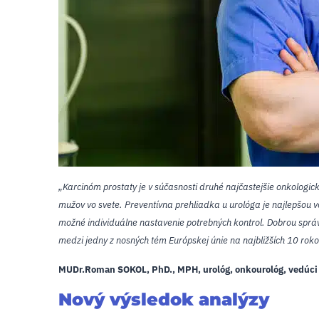
„Karcinóm prostaty je v súčasnosti druhé najčastejšie onkologi
mužov vo svete. Preventívna prehliadka u urológa je najlepšou 
možné individuálne nastavenie potrebných kontrol. Dobrou správou
medzi jedny z nosných tém Európskej únie na najbližších 10 roko
MUDr.Roman SOKOL, PhD., MPH,
urológ, onkourológ, vedúci
Nový výsledok analýzy