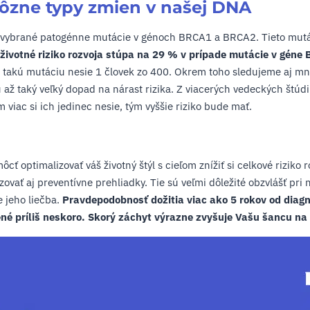
rôzne typy zmien v našej DNA
 vybrané patogénne mutácie v génoch BRCA1 a BRCA2. Tieto mutác
životné riziko rozvoja stúpa na 29 % v prípade mutácie v géne
 takú mutáciu nesie 1 človek zo 400. Okrem toho sledujeme aj mno
až taký veľký dopad na nárast rizika. Z viacerých vedeckých štúdií
viac si ich jedinec nesie, tým vyššie riziko bude mať.
ť optimalizovať váš životný štýl s cieľom znížiť si celkové riziko
vať aj preventívne prehliadky. Tie sú veľmi dôležité obzvlášť pri
e jeho liečba.
Pravdepodobnosť dožitia viac ako 5 rokov od diagn
né príliš neskoro. Skorý záchyt výrazne zvyšuje Vašu šancu na 