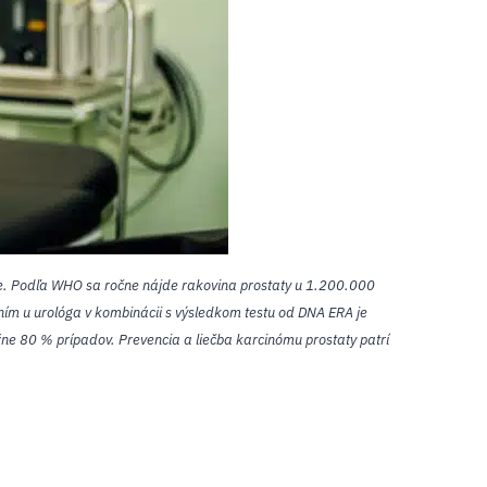
šie. Podľa WHO sa ročne nájde rakovina prostaty u 1.200.000
ním u urológa v kombinácii s výsledkom testu od DNA ERA je
ližne 80 % prípadov. Prevencia a liečba karcinómu prostaty patrí