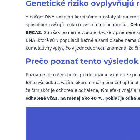
Genetické riziko ovplyvňujú 
V našom DNA teste pri karcinóme prostaty sledujeme
spôsobom zvyšujú riziko rozvoja tohto ochorenia.
Celo
BRCA2.
Sú však pomerne vzácne, keďže v priemere si
DNA, ktoré sú v populácii bežné a sami o sebe nemajú 
kumulatívny vplyv, čo v jednoduchosti znamená, že čím 
Prečo poznať tento výsledok
Poznanie tejto genetickej predispozície vám môže pomôc
tohto výsledku s vaším lekárom môže pomôcť optimalizo
že čím skôr je ochorenie odhalené, tým efektívnejšia j
odhalené včas, na menej ako 40 %, pokiaľ je odhale