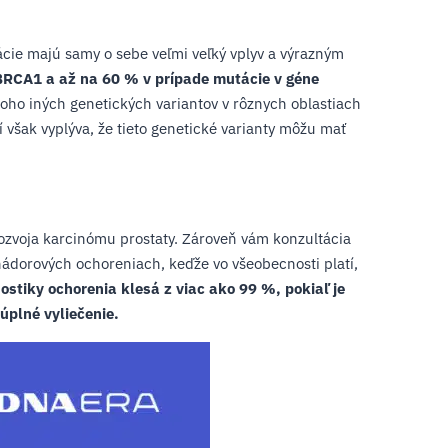
ie majú samy o sebe veľmi veľký vplyv a výrazným
 BRCA1 a až na 60 % v prípade mutácie v géne
ho iných genetických variantov v rôznych oblastiach
 však vyplýva, že tieto genetické varianty môžu mať
 rozvoja karcinómu prostaty. Zároveň vám konzultácia
 nádorových ochoreniach, keďže vo všeobecnosti platí,
ostiky ochorenia klesá z viac ako 99 %, pokiaľ je
úplné vyliečenie.