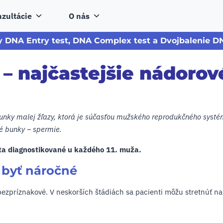
zultácie
O nás
y DNA Entry test, DNA Complex test a Dvojbalenie DN
– najčastejšie nádorov
unky malej žľazy, ktorá je súčasťou mužského reprodukčného systém
é bunky – spermie.
vota diagnostikované u každého 11. muža.
 byť náročné
bezpríznakové. V neskorších štádiách sa pacienti môžu stretnúť na