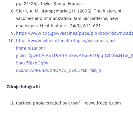
pp. 21-25). Taylor &amp; Francis.
Stern, A. M., &amp; Markel, H. (2005). The history of
vaccines and immunization: familiar patterns, new
challenges. Health affairs, 24(3), 611-621.
https://www.cdc.gov/vaccines/pubs/pinkbook/downloads
https://www.who.int/health-topics/vaccines-and-
immunization?
gclid=CjwKCAiAnIT9BRAmEiwANaoE1UpqfG3sYasNTef_
Saaz7BjxbOq8v-
dcsAc1vnR6hoCIt4QAvD_BwE#tab=tab_1
Zdroje
fotografií
Cartoon photo created by crowf – www.freepik.com