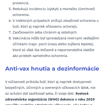
prevencia.
Redukujú incidenciu (výskyt) a mortalitu (úmrtnosť)
ochorenia.
V niektorých prípadoch znižujú závažnosť ochorenia u
ľudí, ktorí aj napriek očkovaniu ochorejú.
Zaočkovaním seba chránim aj ostatných.
Vakcinácia môže byť sprevádzaná miernymi vedľajšími
účinkami (napr. pocit únavy alebo zvýšená teplota),
ktoré sú však iba dočasné a neporovnateľne slabšie
ako priebeh samotného ochorenia.
Anti-vax hnutia a dezinformácie
V súčasnosti pribúda ľudí, ktorí aj napriek dostupnosti
bezpečných, účinných a overených očkovacích látok, nie
sú ochotní dať zaočkovať seba, či svoje deti.
Svetová
zdravotnícka organizácia (WHO) dokonca v roku 2019