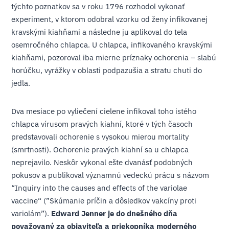
týchto poznatkov sa v roku 1796 rozhodol vykonať
experiment, v ktorom odobral vzorku od ženy infikovanej
kravskými kiahňami a následne ju aplikoval do tela
osemročného chlapca. U chlapca, infikovaného kravskými
kiahňami, pozoroval iba mierne príznaky ochorenia – slabú
horúčku, vyrážky v oblasti podpazušia a stratu chuti do
jedla.
Dva mesiace po vyliečení cielene infikoval toho istého
chlapca vírusom pravých kiahní, ktoré v tých časoch
predstavovali ochorenie s vysokou mierou mortality
(smrtnosti). Ochorenie pravých kiahní sa u chlapca
neprejavilo. Neskôr vykonal ešte dvanásť podobných
pokusov a publikoval významnú vedeckú prácu s názvom
“Inquiry into the causes and effects of the variolae
vaccine“ (”Skúmanie príčin a dôsledkov vakcíny proti
variolám”).
Edward Jenner je do dnešného dňa
považovaný za objaviteľa a priekopníka moderného