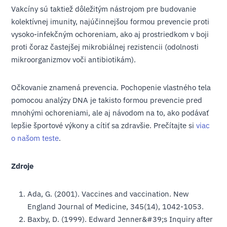
Vakcíny sú taktiež dôležitým nástrojom pre budovanie
kolektívnej imunity, najúčinnejšou formou prevencie proti
vysoko-infekčným ochoreniam, ako aj prostriedkom v boji
proti čoraz častejšej mikrobiálnej rezistencii (odolnosti
mikroorganizmov voči antibiotikám).
Očkovanie znamená prevencia. Pochopenie vlastného tela
pomocou analýzy DNA je takisto formou prevencie pred
mnohými ochoreniami, ale aj návodom na to, ako podávať
lepšie športové výkony a cítiť sa zdravšie. Prečítajte si
viac
o našom teste
.
Zdroje
Ada, G. (2001). Vaccines and vaccination. New
England Journal of Medicine, 345(14), 1042-1053.
Baxby, D. (1999). Edward Jenner&#39;s Inquiry after