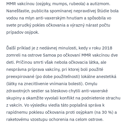
MMR vakcínou (osýpky, mumps, rubeola) a autizmom.
Nanešťastie, publicita spomínanej nepravdivej štúdie bola
vodou na mlyn anti-vaxerským hnutiam a spôsobila vo
svete prudký pokles očkovania a výrazný nárast počtu
prípadov osýpok.
Ďalší príklad je z nedávnej minulosti, kedy v roku 2018
zomreli na ostrove Samoa po očkovaní MMR vakcínou dve
deti. Príčinou smrti však nebola očkovacia látka, ale
nesprávna príprava vakcíny, pri ktorej boli použité
preexpirované (po dobe použiteľnosti) lokálne anestetiká
(látky na znecitlivenie vnímania bolesti). Omylu
zdravotných sestier sa bleskovo chytili anti-vaxerské
skupiny a okamžite vyvolali konflikt na podnietenie strachu
z vakcín. Vo výsledku viedla táto poplašná správa k
rapídnemu poklesu očkovania proti osýpkam (na 30 %) a
raketovému vzostupu ochorenia na celom ostrove.