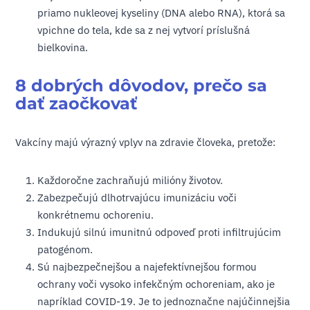
priamo nukleovej kyseliny (DNA alebo RNA), ktorá sa
vpichne do tela, kde sa z nej vytvorí príslušná
bielkovina.
8 dobrých dôvodov, prečo sa
dať zaočkovať
Vakcíny majú výrazný vplyv na zdravie človeka, pretože:
Každoročne zachraňujú milióny životov.
Zabezpečujú dlhotrvajúcu imunizáciu voči
konkrétnemu ochoreniu.
Indukujú silnú imunitnú odpoveď proti infiltrujúcim
patogénom.
Sú najbezpečnejšou a najefektívnejšou formou
ochrany voči vysoko infekčným ochoreniam, ako je
napríklad COVID-19. Je to jednoznačne najúčinnejšia