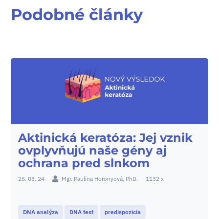
Podobné články
Aktinická keratóza: Jej vznik
ovplyvňujú naše gény aj
ochrana pred slnkom
25. 03. 24
Mgr. Paulína Horonyová, PhD.
1132 x
DNA analýza
DNA test
predispozicia