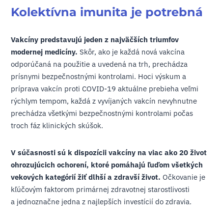
Kolektívna imunita je potrebná
Vakcíny predstavujú jeden z najväčších triumfov
modernej medicíny.
Skôr, ako je každá nová vakcína
odporúčaná na použitie a uvedená na trh, prechádza
prísnymi bezpečnostnými kontrolami. Hoci výskum a
príprava vakcín proti COVID-19 aktuálne prebieha veľmi
rýchlym tempom, každá z vyvíjaných vakcín nevyhnutne
prechádza všetkými bezpečnostnými kontrolami počas
troch fáz klinických skúšok.
V súčasnosti sú k dispozícii vakcíny na viac ako 20 život
ohrozujúcich ochorení, ktoré pomáhajú ľuďom všetkých
vekových kategórií žiť dlhší a zdravší život.
Očkovanie je
kľúčovým faktorom primárnej zdravotnej starostlivosti
a jednoznačne jedna z najlepších investícií do zdravia.