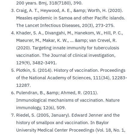
200 years. Bmj, 318(7180), 390.
Craig, A. T., Heywood, A. E., &amp; Worth, H. (2020).
Measles epidemic in Samoa and other Pacific islands.
The Lancet Infectious Diseases, 20(3), 273-275.
Khader, S. A., Divangahi, M., Hanekom, W., Hill, P. C.,
Maeurer, M., Makar, K. W., … &amp; van Crevel, R.
(2020). Targeting innate immunity for tuberculosis
vaccination. The Journal of clinical investigation,
129(9), 3482-3491.
Plotkin, S. (2014). History of vaccination. Proceedings
of the National Academy of Sciences, 111(34), 12283-
12287.
Pulendran, B., &amp; Ahmed, R. (2011).
Immunological mechanisms of vaccination. Nature
immunology, 12(6), 509.
Riedel, S. (2005, January). Edward Jenner and the
history of smallpox and vaccination. In Baylor
University Medical Center Proceedings (Vol. 18, No. 1,