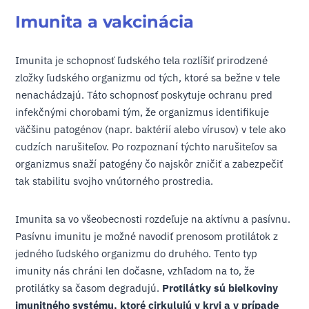
Imunita a vakcinácia
Imunita je schopnosť ľudského tela rozlíšiť prirodzené
zložky ľudského organizmu od tých, ktoré sa bežne v tele
nenachádzajú. Táto schopnosť poskytuje ochranu pred
infekčnými chorobami tým, že organizmus identifikuje
väčšinu patogénov (napr. baktérií alebo vírusov) v tele ako
cudzích narušiteľov. Po rozpoznaní týchto narušiteľov sa
organizmus snaží patogény čo najskôr zničiť a zabezpečiť
tak stabilitu svojho vnútorného prostredia.
Imunita sa vo všeobecnosti rozdeľuje na aktívnu a pasívnu.
Pasívnu imunitu je možné navodiť prenosom protilátok z
jedného ľudského organizmu do druhého. Tento typ
imunity nás chráni len dočasne, vzhľadom na to, že
protilátky sa časom degradujú.
Protilátky sú bielkoviny
imunitného systému, ktoré cirkulujú v krvi a v prípade