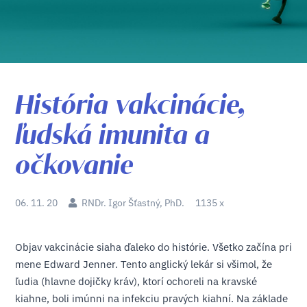
História vakcinácie,
ľudská imunita a
očkovanie
06. 11. 20
RNDr. Igor Šťastný, PhD.
1135 x
Objav vakcinácie siaha ďaleko do histórie. Všetko začína pri
mene Edward Jenner. Tento anglický lekár si všimol, že
ľudia (hlavne dojičky kráv), ktorí ochoreli na kravské
kiahne, boli imúnni na infekciu pravých kiahní. Na základe