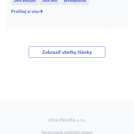
DNA analýza
DNA test
predispozicia
Prečítaj si viac
Zobraziť všetky články
2026 DNA ERA, s.r.o.
Spracovanie osobných údajov