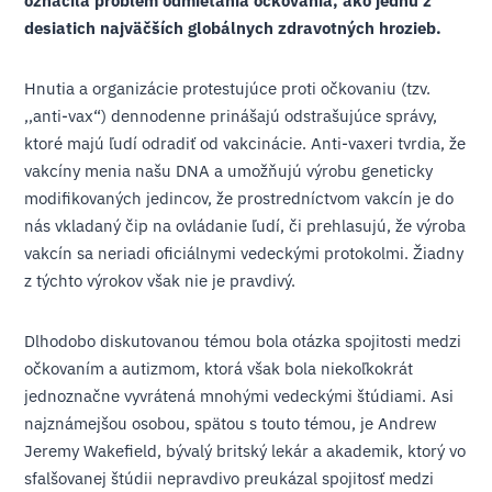
označila problém odmietania očkovania, ako jednu z
desiatich najväčších globálnych zdravotných hrozieb.
Hnutia a organizácie protestujúce proti očkovaniu (tzv.
,,anti-vax“) dennodenne prinášajú odstrašujúce správy,
ktoré majú ľudí odradiť od vakcinácie. Anti-vaxeri tvrdia, že
vakcíny menia našu DNA a umožňujú výrobu geneticky
modifikovaných jedincov, že prostredníctvom vakcín je do
nás vkladaný čip na ovládanie ľudí, či prehlasujú, že výroba
vakcín sa neriadi oficiálnymi vedeckými protokolmi. Žiadny
z týchto výrokov však nie je pravdivý.
Dlhodobo diskutovanou témou bola otázka spojitosti medzi
očkovaním a autizmom, ktorá však bola niekoľkokrát
jednoznačne vyvrátená mnohými vedeckými štúdiami. Asi
najznámejšou osobou, spätou s touto témou, je Andrew
Jeremy Wakefield, bývalý britský lekár a akademik, ktorý vo
sfalšovanej štúdii nepravdivo preukázal spojitosť medzi