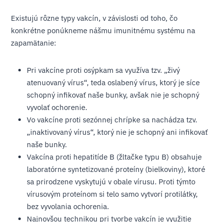
Existujú rôzne typy vakcín, v závislosti od toho, čo
konkrétne ponúkneme nášmu imunitnému systému na
zapamätanie:
Pri vakcíne proti osýpkam sa využíva tzv. „živý
atenuovaný vírus“, teda oslabený vírus, ktorý je síce
schopný infikovať naše bunky, avšak nie je schopný
vyvolať ochorenie.
Vo vakcíne proti sezónnej chrípke sa nachádza tzv.
„inaktivovaný vírus“, ktorý nie je schopný ani infikovať
naše bunky.
Vakcína proti hepatitíde B (žltačke typu B) obsahuje
laboratórne syntetizované proteíny (bielkoviny), ktoré
sa prirodzene vyskytujú v obale vírusu. Proti týmto
vírusovým proteínom si telo samo vytvorí protilátky,
bez vyvolania ochorenia.
Najnovšou technikou pri tvorbe vakcín je využitie