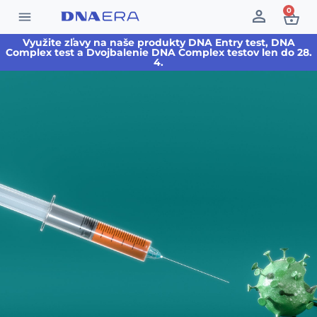
0
Využite zľavy na naše produkty DNA Entry test, DNA
Complex test a Dvojbalenie DNA Complex testov len do 28.
4.