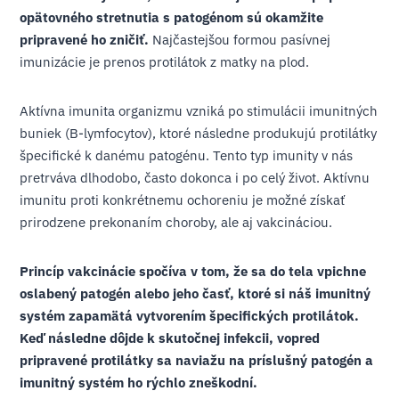
opätovného stretnutia s patogénom sú okamžite
pripravené ho zničiť.
Najčastejšou formou pasívnej
imunizácie je prenos protilátok z matky na plod.
Aktívna imunita organizmu vzniká po stimulácii imunitných
buniek (B-lymfocytov), ktoré následne produkujú protilátky
špecifické k danému patogénu. Tento typ imunity v nás
pretrváva dlhodobo, často dokonca i po celý život. Aktívnu
imunitu proti konkrétnemu ochoreniu je možné získať
prirodzene prekonaním choroby, ale aj vakcináciou.
Princíp vakcinácie spočíva v tom, že sa do tela vpichne
oslabený patogén alebo jeho časť, ktoré si náš imunitný
systém zapamätá vytvorením špecifických protilátok.
Keď následne dôjde k skutočnej infekcii, vopred
pripravené protilátky sa naviažu na príslušný patogén a
imunitný systém ho rýchlo zneškodní.