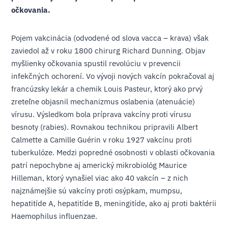
očkovania.
Pojem vakcinácia (odvodené od slova vacca – krava) však
zaviedol až v roku 1800 chirurg Richard Dunning. Objav
myšlienky očkovania spustil revolúciu v prevencii
infekčných ochorení. Vo vývoji nových vakcín pokračoval aj
francúzsky lekár a chemik Louis Pasteur, ktorý ako prvý
zreteľne objasnil mechanizmus oslabenia (atenuácie)
vírusu. Výsledkom bola príprava vakcíny proti vírusu
besnoty (rabies). Rovnakou technikou pripravili Albert
Calmette a Camille Guérin v roku 1927 vakcínu proti
tuberkulóze. Medzi popredné osobnosti v oblasti očkovania
patrí nepochybne aj americký mikrobiológ Maurice
Hilleman, ktorý vynašiel viac ako 40 vakcín – z nich
najznámejšie sú vakcíny proti osýpkam, mumpsu,
hepatitíde A, hepatitíde B, meningitíde, ako aj proti baktérii
Haemophilus influenzae.