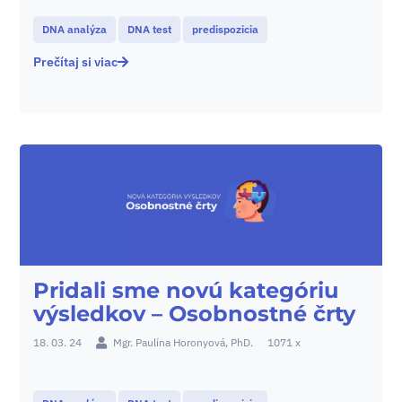
DNA analýza
DNA test
predispozicia
Prečítaj si viac
Pridali sme novú kategóriu
výsledkov – Osobnostné črty
18. 03. 24
Mgr. Paulína Horonyová, PhD.
1071 x